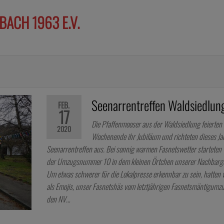
ACH 1963 E.V.
Seenarrentreffen Waldsiedlun
FEB.
17
Die Pfaffenmooser aus der Waldsiedlung feierten 
2020
Wochenende ihr Jubiläum und richteten dieses Ja
Seenarrentreffen aus. Bei sonnig warmen Fasnetswetter starteten 
der Umzugsnummer 10 in dem kleinen Örtchen unserer Nachbarg
Um etwas schwerer für die Lokalpresse erkennbar zu sein, hatten 
als Emojis, unser Fasnetshäs vom letztjährigen Fasnetsmäntigumzu
den NV…