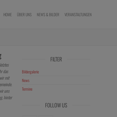
HOME
ÜBER UNS
NEWS & BILDER
VERANSTALTUNGEN
g
FILTER
letztes
hr das
Bildergalerie
wir mit
News
emeinde.
Termine
wir uns
g, hinter
FOLLOW US